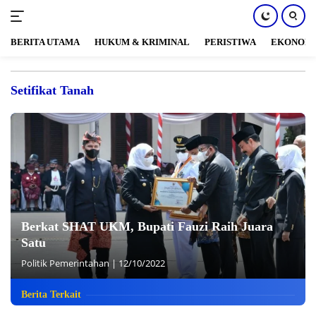
BERITA UTAMA
HUKUM & KRIMINAL
PERISTIWA
EKONOM
Langsung
ke
Setifikat Tanah
konten
Berkat SHAT UKM, Bupati Fauzi Raih Juara
Satu
Politik Pemerintahan
|
12/10/2022
Berita Terkait