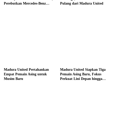
Perebutkan Mercedes-Benz
Pulang dari Madura United
hingga Hadiah Tunai Rp100
Juta
Madura United Pertahankan
Madura United Siapkan Tiga
Empat Pemain Asing untuk
Pemain Asing Baru, Fokus
Musim Baru
Perkuat Lini Depan hingga
Tengah