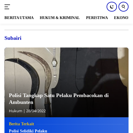
BERITA UTAMA
HUKUM & KRIMINAL
PERISTIWA
EKONOM
Langsung
ke
Subairi
konten
Polisi Tangkap Satu Pelaku Pembacokan di
Ambunten
Hukum
|
28/04/2022
Berita Terkait
Polisi Selidiki Pelaku