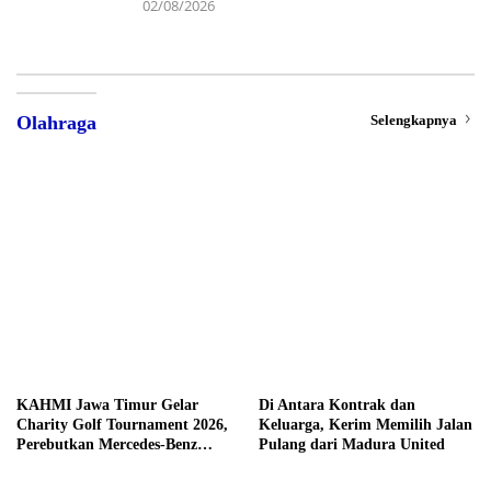
02/08/2026
Selengkapnya
Olahraga
KAHMI Jawa Timur Gelar
Di Antara Kontrak dan
Charity Golf Tournament 2026,
Keluarga, Kerim Memilih Jalan
Perebutkan Mercedes-Benz
Pulang dari Madura United
hingga Hadiah Tunai Rp100
Juta