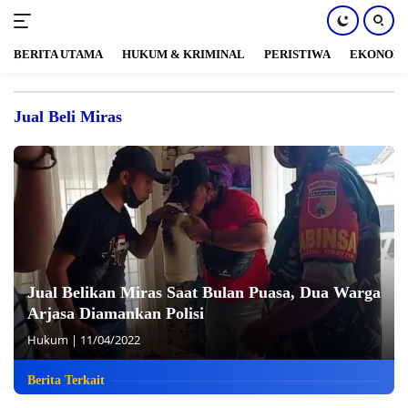
BERITA UTAMA
HUKUM & KRIMINAL
PERISTIWA
EKONOM
Langsung
ke
Jual Beli Miras
konten
Jual Belikan Miras Saat Bulan Puasa, Dua Warga
Arjasa Diamankan Polisi
Hukum
|
11/04/2022
Berita Terkait