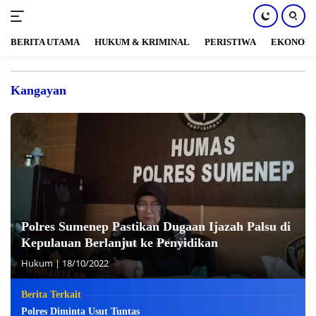
BERITA UTAMA
HUKUM & KRIMINAL
PERISTIWA
EKONOM
Langsung
ke
Kangayan
konten
Polres Sumenep Pastikan Dugaan Ijazah Palsu di
Kepulauan Berlanjut ke Penyidikan
Hukum
|
18/10/2022
Berita Terkait
Polres Diminta Usut Tuntas