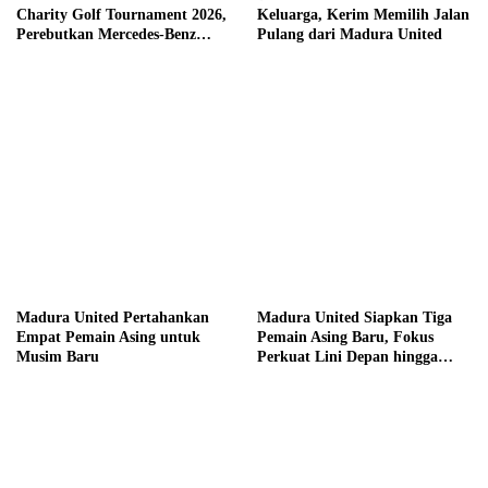
Charity Golf Tournament 2026,
Keluarga, Kerim Memilih Jalan
Perebutkan Mercedes-Benz
Pulang dari Madura United
hingga Hadiah Tunai Rp100
Juta
Madura United Pertahankan
Madura United Siapkan Tiga
Empat Pemain Asing untuk
Pemain Asing Baru, Fokus
Musim Baru
Perkuat Lini Depan hingga
Tengah