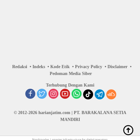
Redaksi
Indeks
Kode Etik
Privacy Policy
Disclaimer
Pedoman Media Siber
Terhubung Dengan Kami
© 2012-2026 harianjatim.com | PT. BARAKALANA SETIA
MANDIRI
Nordicnodes |
smarter infrastructure
for digital operators.