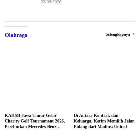
02/08/2026
Selengkapnya
Olahraga
KAHMI Jawa Timur Gelar
Di Antara Kontrak dan
Charity Golf Tournament 2026,
Keluarga, Kerim Memilih Jalan
Perebutkan Mercedes-Benz
Pulang dari Madura United
hingga Hadiah Tunai Rp100
Juta