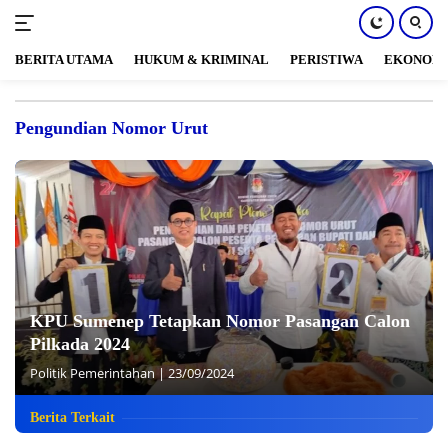
BERITA UTAMA
HUKUM & KRIMINAL
PERISTIWA
EKONOM
Langsung
ke
Pengundian Nomor Urut
konten
KPU Sumenep Tetapkan Nomor Pasangan Calon
Pilkada 2024
Politik Pemerintahan
|
23/09/2024
Berita Terkait