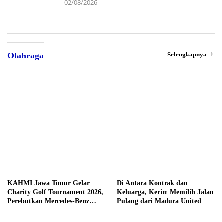
02/08/2026
Selengkapnya
Olahraga
KAHMI Jawa Timur Gelar
Di Antara Kontrak dan
Charity Golf Tournament 2026,
Keluarga, Kerim Memilih Jalan
Perebutkan Mercedes-Benz
Pulang dari Madura United
hingga Hadiah Tunai Rp100
Juta