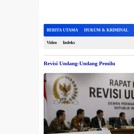
BERITA UTAMA
HUKUM & KRIMINAL
Video
Indeks
Revisi Undang-Undang Pemilu