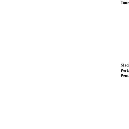
Tour
Pere
Benz
Tuna
Mad
Per
Pema
Mus