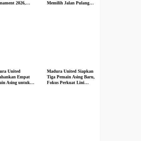
nament 2026,
Memilih Jalan Pulang
butkan Mercedes-
dari Madura United
 hingga Hadiah
i Rp100 Juta
ura United
Madura United Siapkan
tahankan Empat
Tiga Pemain Asing Baru,
in Asing untuk
Fokus Perkuat Lini
im Baru
Depan hingga Tengah