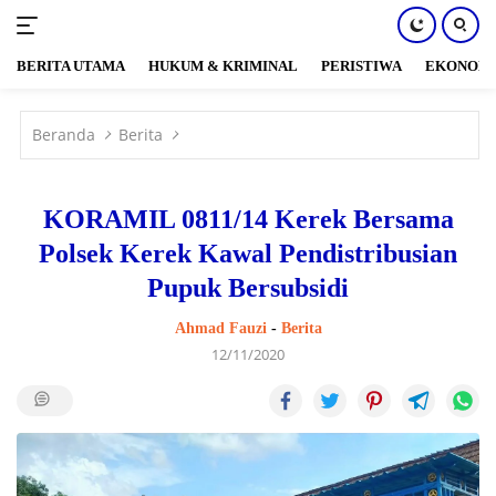
BERITA UTAMA
HUKUM & KRIMINAL
PERISTIWA
EKONOM
Langsung
ke
Beranda
Berita
konten
KORAMIL 0811/14 Kerek Bersama
Polsek Kerek Kawal Pendistribusian
Pupuk Bersubsidi
Ahmad Fauzi
-
Berita
12/11/2020