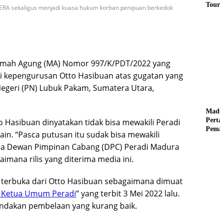
Tour
ERA sekaligus menjadi kuasa hukum korban penipuan berkedok
Pere
Benz
Tuna
kamah Agung (MA) Nomor 997/K/PDT/2022 yang
i kepengurusan Otto Hasibuan atas gugatan yang
Negeri (PN) Lubuk Pakam, Sumatera Utara,
Mad
Per
o Hasibuan dinyatakan tidak bisa mewakili Peradi
Pema
lain. “Pasca putusan itu sudak bisa mewakili
Mus
etua Dewan Pimpinan Cabang (DPC) Peradi Madura
imana rilis yang diterima media ini.
 terbuka dari Otto Hasibuan sebagaimana dimuat
a Ketua Umum Peradi
” yang terbit 3 Mei 2022 lalu.
tindakan pembelaan yang kurang baik.