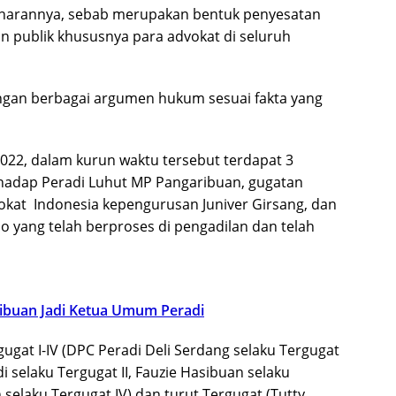
benarannya, sebab merupakan bentuk penyesatan
an publik khususnya para advokat di seluruh
gan berbagai argumen hukum sesuai fakta yang
022, dalam kurun waktu tersebut terdapat 3
rhadap Peradi Luhut MP Pangaribuan, gugatan
okat Indonesia kepengurusan Juniver Girsang, dan
 yang telah berproses di pengadilan dan telah
ibuan Jadi Ketua Umum Peradi
gat I-IV (DPC Peradi Deli Serdang selaku Tergugat
 selaku Tergugat II, Fauzie Hasibuan selaku
selaku Tergugat IV) dan turut Tergugat (Tutty