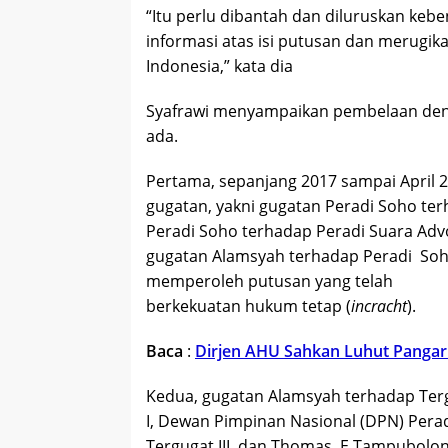
“Itu perlu dibantah dan diluruskan ke
informasi atas isi putusan dan merugik
Indonesia,” kata dia
Syafrawi menyampaikan pembelaan den
ada.
Pertama, sepanjang 2017 sampai April 2
gugatan, yakni gugatan Peradi Soho te
Peradi Soho terhadap Peradi Suara Adv
gugatan Alamsyah terhadap Peradi Soho
memperoleh putusan yang telah
berkekuatan hukum tetap (
incracht
).
Baca
:
Dirjen AHU Sahkan Luhut Pangar
Kedua, gugatan Alamsyah terhadap Tergu
I, Dewan Pimpinan Nasional (DPN) Peradi
Tergugat III, dan Thomas E Tampubolon 