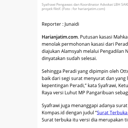
Syafrawi Pengawas dan Koordinator Advokat LBH SAK
proyek fiktif. (Foto : for harianjatim.com)
Reporter : Junaidi
Harianjatim.com
. Putusan kasasi Mah
menolak permohonan kasasi dari Perad
diajukan Alamsyah melalui Pengadilan 
dinyatakan sudah selesai.
Sehingga Peradi yang dipimpin oleh Ott
baik dari segi surat menyurat dan yang 
kepentingan Peradi,” kata Syafrawi, K
Raya versi Luhut MP Pangaribuan sebaga
Syafrawi juga menanggapi adanya surat
Kompas.id dengan judul “
Surat Terbuk
Surat terbuka itu versi dia merupakan 