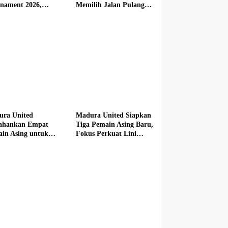
nament 2026,
Memilih Jalan Pulang
butkan Mercedes-
dari Madura United
 hingga Hadiah
i Rp100 Juta
ura United
Madura United Siapkan
tahankan Empat
Tiga Pemain Asing Baru,
in Asing untuk
Fokus Perkuat Lini
im Baru
Depan hingga Tengah