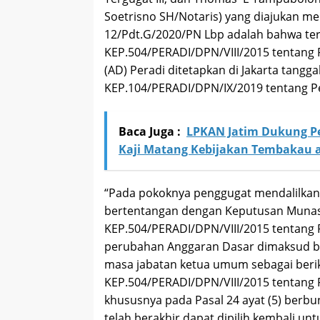
Soetrisno SH/Notaris) yang diajukan m
12/Pdt.G/2020/PN Lbp adalah bahwa te
KEP.504/PERADI/DPN/VIII/2015 tentang
(AD) Peradi ditetapkan di Jakarta tang
KEP.104/PERADI/DPN/IX/2019 tentang P
Baca Juga :
LPKAN Jatim Dukung Pe
Kaji Matang Kebijakan Tembakau a
“Pada pokoknya penggugat mendalilka
bertentangan dengan Keputusan Munas 
KEP.504/PERADI/DPN/VIII/2015 tentang
perubahan Anggaran Dasar dimaksud 
masa jabatan ketua umum sebagai beri
KEP.504/PERADI/DPN/VIII/2015 tentang
khususnya pada Pasal 24 ayat (5) berb
telah berakhir dapat dipilih kembali u