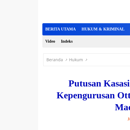
BERITA UTAMA
HUKUM & KRIMINAL
Video
Indeks
Beranda
Hukum
Putusan Kasas
Kepengurusan Ott
Ma
J