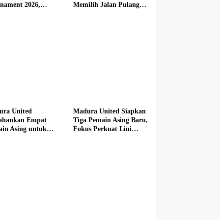
nament 2026,
Memilih Jalan Pulang
butkan Mercedes-
dari Madura United
 hingga Hadiah
i Rp100 Juta
ura United
Madura United Siapkan
tahankan Empat
Tiga Pemain Asing Baru,
in Asing untuk
Fokus Perkuat Lini
im Baru
Depan hingga Tengah