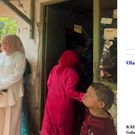
Ola
KAH
Gela