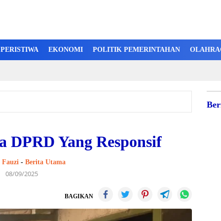
PERISTIWA
EKONOMI
POLITIK PEMERINTAHAN
OLAHRA
Ber
ta DPRD Yang Responsif
Fauzi
-
Berita Utama
08/09/2025
BAGIKAN