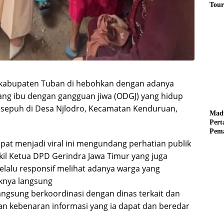
Tour
Pere
Benz
Tuna
i kabupaten Tuban di hebohkan dengan adanya
orang ibu dengan gangguan jiwa (ODGJ) yang hidup
 sepuh di Desa Njlodro, Kecamatan Kenduruan,
Mad
Per
Pema
Mus
pat menjadi viral ini mengundang perhatian publik
akil Ketua DPD Gerindra Jawa Timur yang juga
lalu responsif melihat adanya warga yang
knya langsung
langsung berkoordinasi dengan dinas terkait dan
n kebenaran informasi yang ia dapat dan beredar