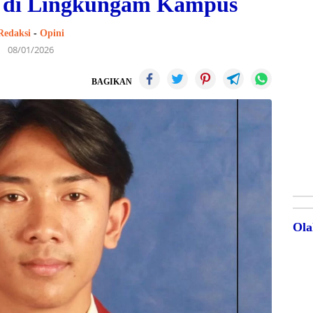
 di Lingkungam Kampus
Redaksi
-
Opini
08/01/2026
BAGIKAN
Ola