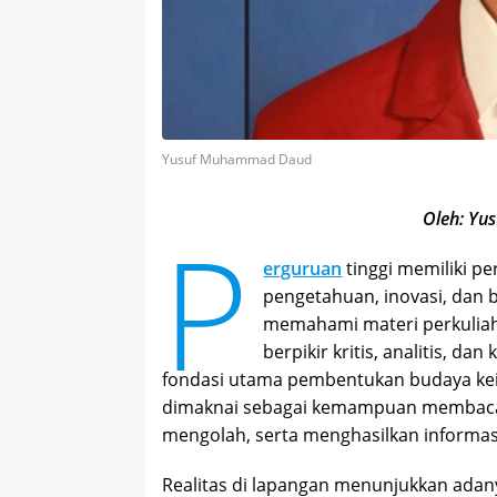
Yusuf Muhammad Daud
Oleh: Y
P
erguruan
tinggi memiliki p
pengetahuan, inovasi, dan b
memahami materi perkulia
berpikir kritis, analitis, da
fondasi utama pembentukan budaya keil
dimaknai sebagai kemampuan membaca
mengolah, serta menghasilkan informasi
Realitas di lapangan menunjukkan adan