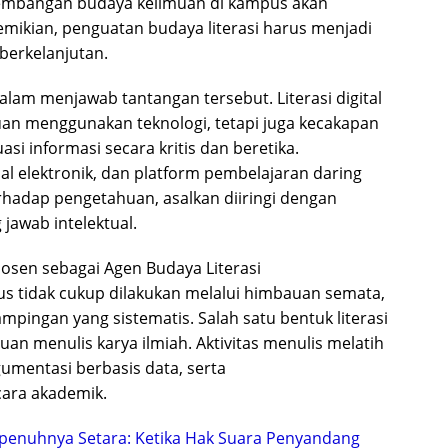
ngembangan budaya keilmuan di kampus akan
ikian, penguatan budaya literasi harus menjadi
berkelanjutan.
dalam menjawab tantangan tersebut. Literasi digital
an menggunakan teknologi, tetapi juga kecakapan
i informasi secara kritis dan beretika.
al elektronik, dan platform pembelajaran daring
hadap pengetahuan, asalkan diiringi dengan
jawab intelektual.
sen sebagai Agen Budaya Literasi
s tidak cukup dilakukan melalui himbauan semata,
pingan yang sistematis. Salah satu bentuk literasi
n menulis karya ilmiah. Aktivitas menulis melatih
umentasi berbasis data, serta
ara akademik.
penuhnya Setara: Ketika Hak Suara Penyandang