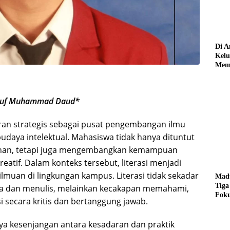
Di A
Kelu
Memi
dari
usuf Muhammad Daud*
eran strategis sebagai pusat pengembangan ilmu
udaya intelektual. Mahasiswa tidak hanya dituntut
han, tetapi juga mengembangkan kemampuan
n kreatif. Dalam konteks tersebut, literasi menjadi
muan di lingkungan kampus. Literasi tidak sekadar
Madu
Tiga
 dan menulis, melainkan kecakapan memahami,
Foku
 secara kritis dan bertanggung jawab.
Depa
ya kesenjangan antara kesadaran dan praktik