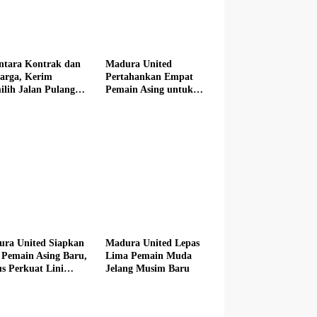
ntara Kontrak dan
Madura United
arga, Kerim
Pertahankan Empat
lih Jalan Pulang
Pemain Asing untuk
 Madura United
Musim Baru
ra United Siapkan
Madura United Lepas
 Pemain Asing Baru,
Lima Pemain Muda
s Perkuat Lini
Jelang Musim Baru
n hingga Tengah