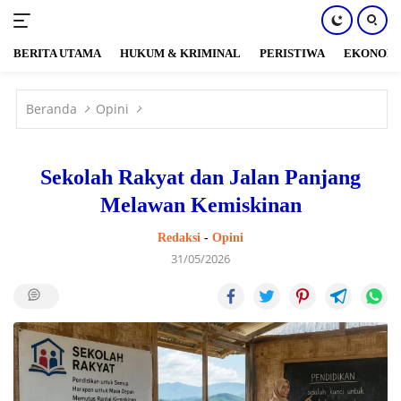
BERITA UTAMA
HUKUM & KRIMINAL
PERISTIWA
EKONOM
Langsung
ke
Beranda
Opini
konten
Sekolah Rakyat dan Jalan Panjang
Melawan Kemiskinan
Redaksi
-
Opini
31/05/2026