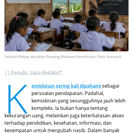
Sekolah Rakyat dan Jalan Panjang Melawan Kemiskinan. (foto: ilustrasi)
|| Penulis: Sapa Redaksi*
K
emiskinan sering kali dipahami
sebagai
persoalan pendapatan. Padahal,
kemiskinan yang sesungguhnya jauh lebih
kompleks. Ia bukan hanya tentang
kekurangan uang, melainkan juga keterbatasan akses
terhadap pendidikan, kesehatan, informasi, dan
kesempatan untuk mengubah nasib. Dalam banyak