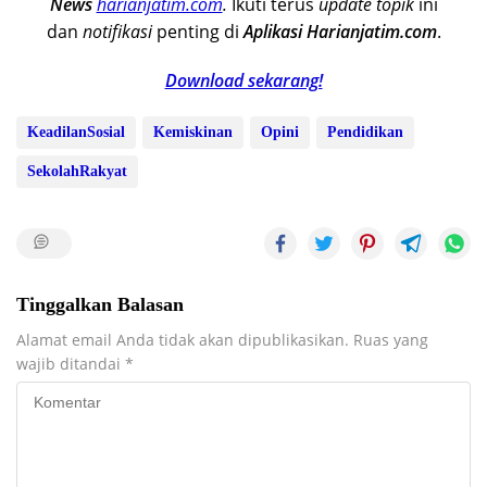
News
harianjatim.com
.
Ikuti terus
update topik
ini
dan
notifikasi
penting di
Aplikasi Harianjatim.com
.
Download sekarang!
KeadilanSosial
Kemiskinan
Opini
Pendidikan
SekolahRakyat
Tinggalkan Balasan
Alamat email Anda tidak akan dipublikasikan.
Ruas yang
wajib ditandai
*