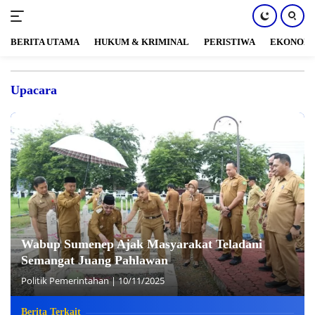
BERITA UTAMA
HUKUM & KRIMINAL
PERISTIWA
EKONOM
Langsung
ke
Upacara
konten
Wabup Sumenep Ajak Masyarakat Teladani
Semangat Juang Pahlawan
Politik Pemerintahan
|
10/11/2025
Berita Terkait