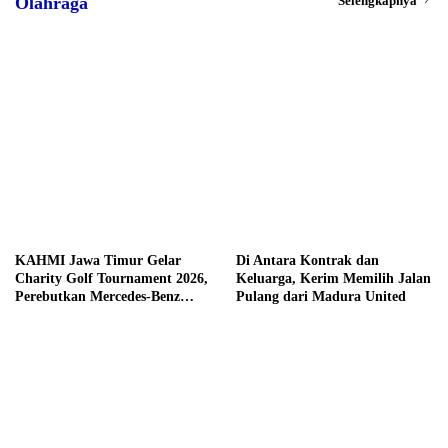
Selengkapnya
Olahraga
KAHMI Jawa Timur Gelar
Di Antara Kontrak dan
Charity Golf Tournament 2026,
Keluarga, Kerim Memilih Jalan
Perebutkan Mercedes-Benz
Pulang dari Madura United
hingga Hadiah Tunai Rp100
Juta