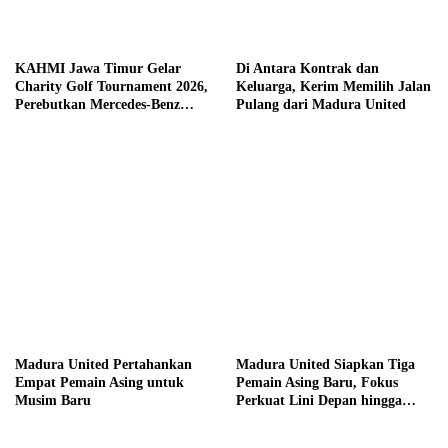
KAHMI Jawa Timur Gelar
Di Antara Kontrak dan
Charity Golf Tournament 2026,
Keluarga, Kerim Memilih Jalan
Perebutkan Mercedes-Benz
Pulang dari Madura United
hingga Hadiah Tunai Rp100
Juta
Madura United Pertahankan
Madura United Siapkan Tiga
Empat Pemain Asing untuk
Pemain Asing Baru, Fokus
Musim Baru
Perkuat Lini Depan hingga
Tengah