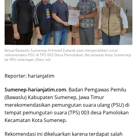
Ketua Bawaslu Sumenep Achmad Zubaidi saat menyerahkan surat
rekomendasi PSU di TPS 003 Desa Pamolokan, Kecamatan Kota Sumemep
ke KPU setempat. (foto: ist)
Reporter: harianjatim
Sumenep-harianjatim.com
. Badan Pemgawas Pemilu
(Bawaslu) Kabupaten Sumenep, Jawa Timur
merekomendasikan pemungutan suara ulang (PSU) di
tempat pemungutan suara (TPS) 003 desa Pamolokan
Kecamatan Kota Sumenep.
Rekomendasi ini dikeluarkan karena terdapat salah