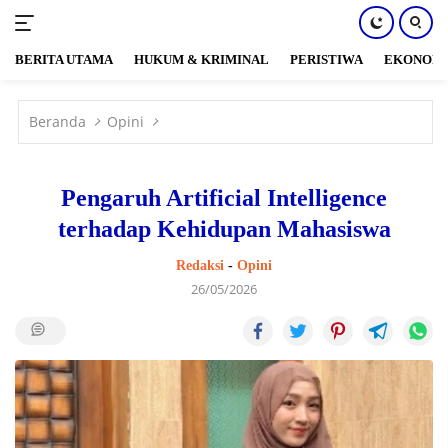
BERITA UTAMA
HUKUM & KRIMINAL
PERISTIWA
EKONOM
Langsung
ke
Beranda
Opini
konten
Pengaruh Artificial Intelligence
terhadap Kehidupan Mahasiswa
Redaksi
-
Opini
26/05/2026