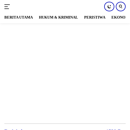
BERITA UTAMA
HUKUM & KRIMINAL
PERISTIWA
EKONOM
Langsung
ke
konten