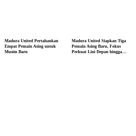
Madura United Pertahankan
Madura United Siapkan Tiga
Empat Pemain Asing untuk
Pemain Asing Baru, Fokus
Musim Baru
Perkuat Lini Depan hingga
Tengah