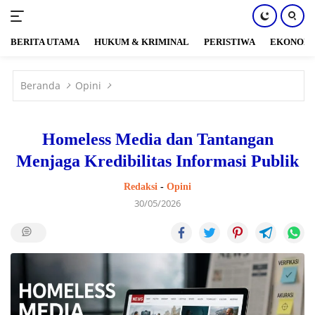
BERITA UTAMA
HUKUM & KRIMINAL
PERISTIWA
EKONOM
Langsung
ke
Beranda
Opini
konten
Homeless Media dan Tantangan
Menjaga Kredibilitas Informasi Publik
Redaksi
-
Opini
30/05/2026